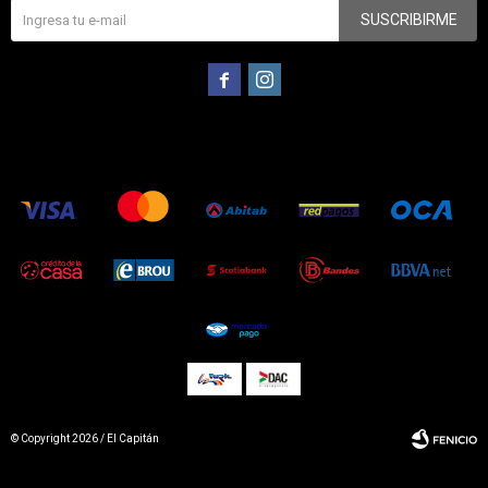
SUSCRIBIRME


© Copyright 2026 / El Capitán