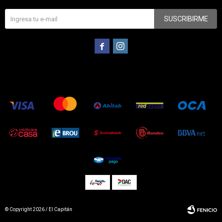
SUSCRIBIRME


© Copyright 2026 / El Capitán