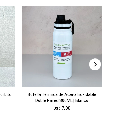
orbito
Botella Térmica de Acero Inoxidable
Botella Tér
Doble Pared 800ML | Blanco
Doble
7,00
USD