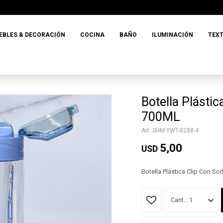
EBLES & DECORACIÓN
COCINA
BAÑO
ILUMINACIÓN
TEXT
Botella Plástic
700ML
SHM-YWT-8288-4
5,00
USD
Botella Plástica Clip Con So
1