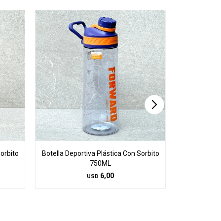
orbito
Botella Deportiva Plástica Con Sorbito
Botella Depo
750ML
6,00
USD