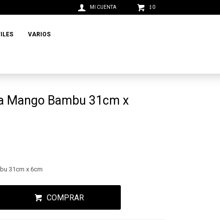
0
$
ILES
VARIOS
ona Mango Bambu 31cm x
mbu 31cm x 6cm
COMPRAR