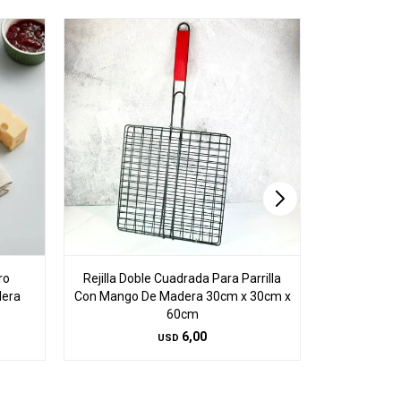
ro
Rejilla Doble Cuadrada Para Parrilla
Colador Acer
dera
Con Mango De Madera 30cm x 30cm x
60cm
6,00
USD