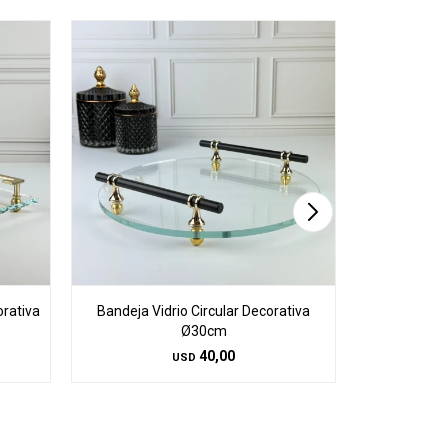
orativa
Bandeja Vidrio Circular Decorativa
Bandeja Vi
Ø30cm
40,00
USD