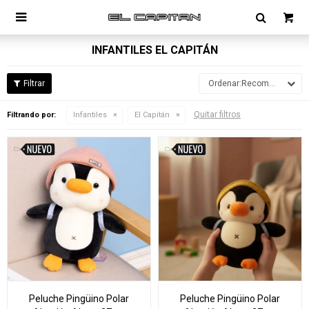

INFANTILES EL CAPITÁN
Recomendados
Quitar filtros
Filtrando por:
Infantiles
El Capitán
Peluche Pingüino Polar
Peluche Pingüino Polar