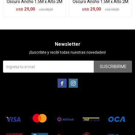
Oscuro Ancho 1.5M x Alto 2M
Oscuro Ancho 1.5M x Alto 2M
29,00
29,00
USD
58,00
USD
58,00
USD
USD
Newsletter
¡Suscribite y recibí todas nuestras novedades!
SUSCRIBIRME

