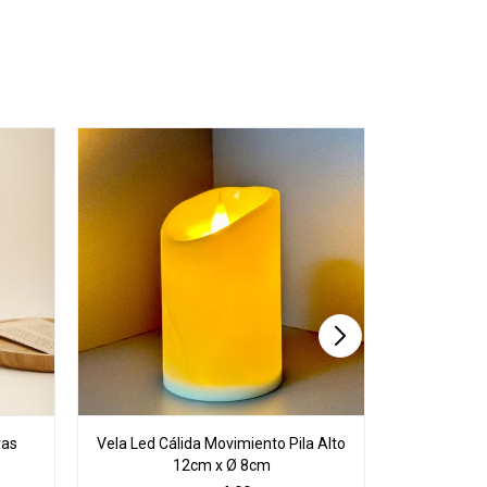
vas
Vela Led Cálida Movimiento Pila Alto
Porta Vela
12cm x Ø 8cm