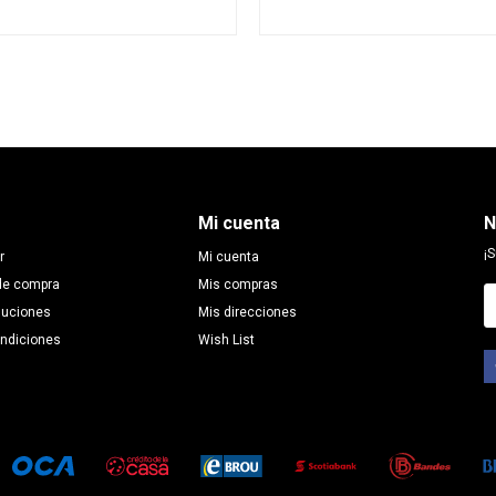
Mi cuenta
N
¡S
r
Mi cuenta
de compra
Mis compras
luciones
Mis direcciones
ondiciones
Wish List