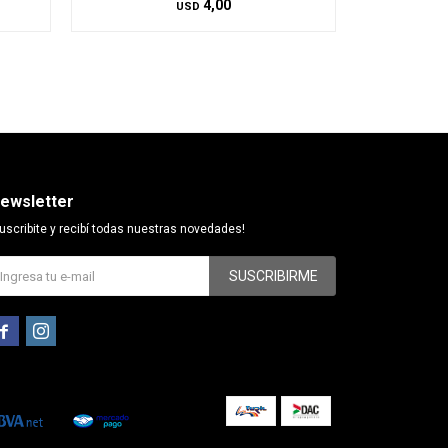
4,00
USD
ewsletter
uscribite y recibí todas nuestras novedades!
SUSCRIBIRME

