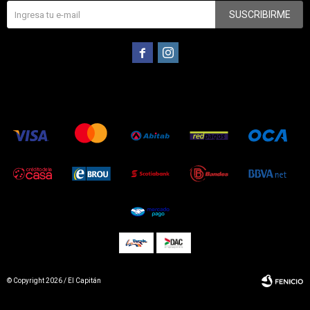
SUSCRIBIRME


© Copyright 2026 / El Capitán