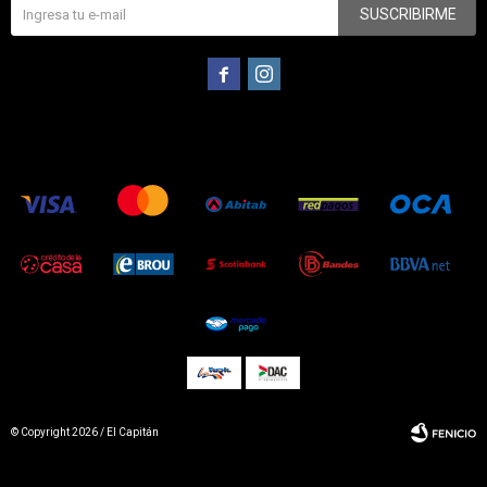
SUSCRIBIRME


© Copyright 2026 / El Capitán