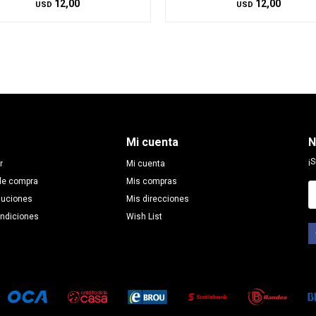
12,00
12,00
USD
USD
Mi cuenta
N
¡S
r
Mi cuenta
de compra
Mis compras
luciones
Mis direcciones
ondiciones
Wish List