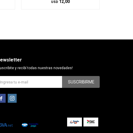
12,00
USD
ewsletter
uscribite y recibí todas nuestras novedades!
SUSCRIBIRME

