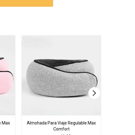
e Max
Almohada Para Viaje Regulable Max
Set de Valij
Comfort