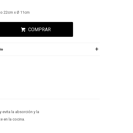
lto 22cm x Ø 11cm
COMPRAR
ío
 evita la absorción y la
e en la cocina.