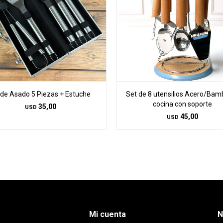
t de Asado 5 Piezas + Estuche
Set de 8 utensilios Acero/Bam
cocina con soporte
35,00
USD
45,00
USD
Mi cuenta
N