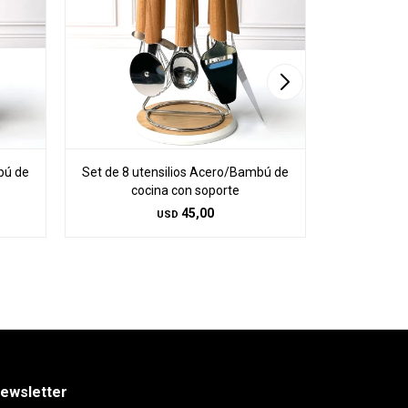
bú de
Set de 8 utensilios Acero/Bambú de
Set 4 Cuchi
cocina con soporte
45,00
USD
ewsletter