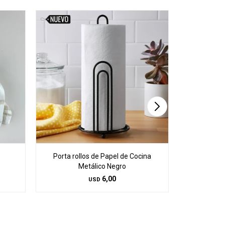
Porta rollos de Papel de Cocina
Porta Ser
Metálico Negro
Natura
6,00
USD