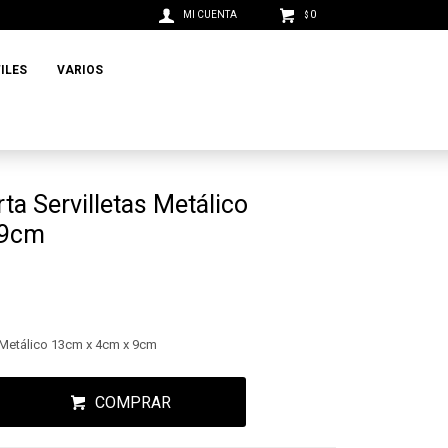
0
$
ILES
VARIOS
rta Servilletas Metálico
 9cm
as Metálico 13cm x 4cm x 9cm
COMPRAR