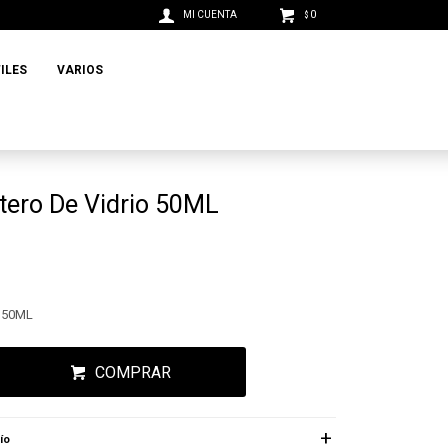
0
$
ILES
VARIOS
tero De Vidrio 50ML
o 50ML
COMPRAR
ío