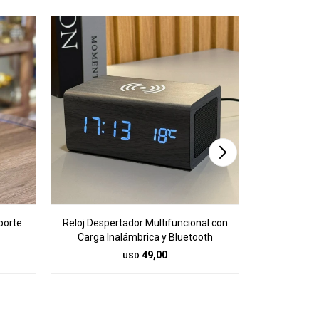
porte
Reloj Despertador Multifuncional con
Reloj Despe
Carga Inalámbrica y Bluetooth
Carga In
49,00
USD