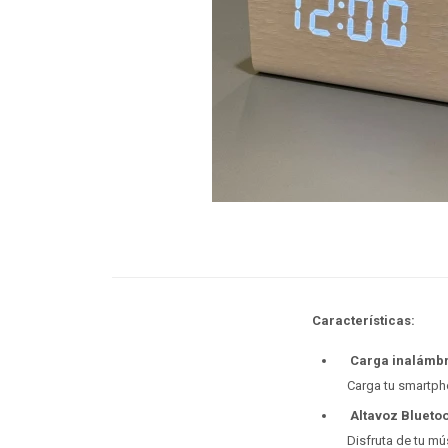
Características:
Carga inalámbr
Carga tu smartph
Altavoz Blueto
Disfruta de tu mú