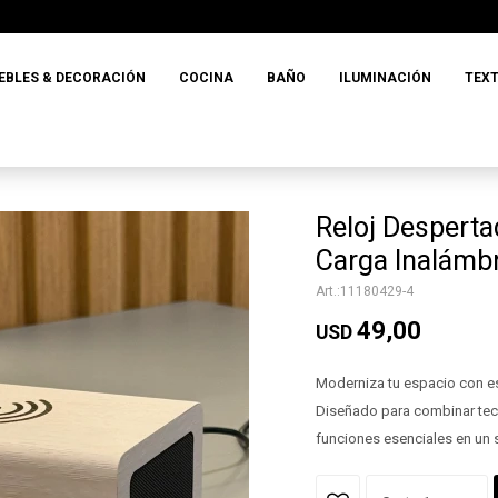
EBLES & DECORACIÓN
COCINA
BAÑO
ILUMINACIÓN
TEXT
Reloj Desperta
Carga Inalámbr
11180429-4
49,00
USD
Moderniza tu espacio con est
Diseñado para combinar tecn
funciones esenciales en un