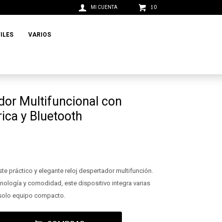
0
$
ILES
VARIOS
dor Multifuncional con
ica y Bluetooth
e práctico y elegante reloj despertador multifunción.
ología y comodidad, este dispositivo integra varias
 solo equipo compacto.