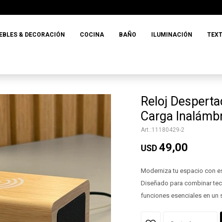
EBLES & DECORACIÓN
COCINA
BAÑO
ILUMINACIÓN
TEXT
Reloj Desperta
Carga Inalámbr
11180429-2
49,00
USD
Moderniza tu espacio con est
Diseñado para combinar tecn
funciones esenciales en un