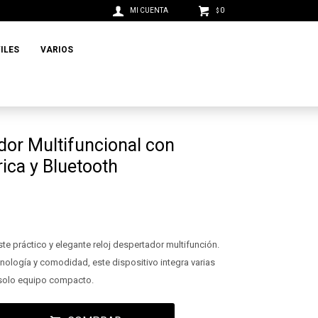
0
$
ILES
VARIOS
dor Multifuncional con
ica y Bluetooth
e práctico y elegante reloj despertador multifunción.
ología y comodidad, este dispositivo integra varias
 solo equipo compacto.