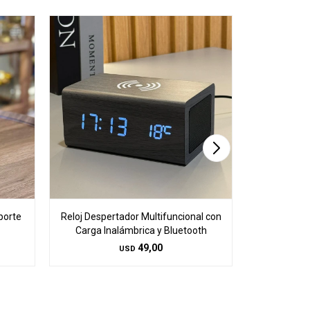
porte
Reloj Despertador Multifuncional con
Reloj Despe
Carga Inalámbrica y Bluetooth
Carga In
49,00
USD