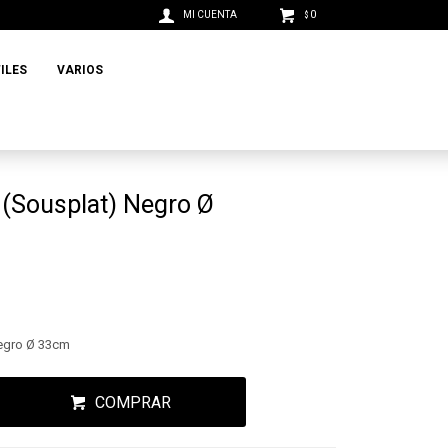
0
$
ILES
VARIOS
o (Sousplat) Negro Ø
Negro Ø 33cm
COMPRAR