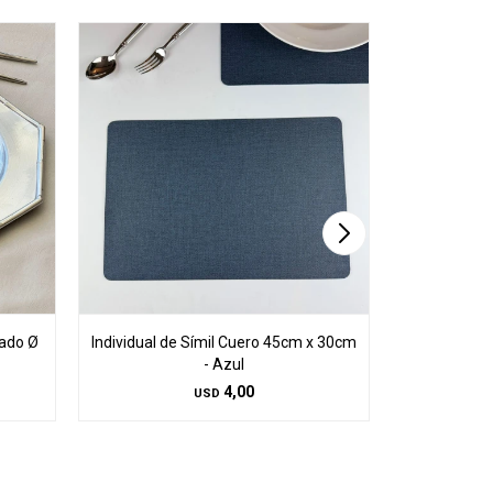
eado Ø
Individual de Símil Cuero 45cm x 30cm
Individual d
- Azul
4,00
USD