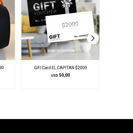
90
Gift Card EL CAPITAN $2000
Gift Ca
50,00
USD