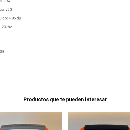
da: 20w
ca: v5.3
ruido: > 85 dB
- 20khz
USB
Productos que te pueden interesar