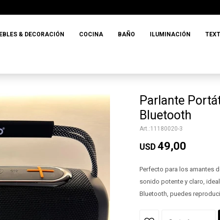
EBLES & DECORACIÓN
COCINA
BAÑO
ILUMINACIÓN
TEXT
Parlante Portá
Bluetooth
11180020-3
49,00
USD
Perfecto para los amantes de
sonido potente y claro, ideal
Bluetooth, puedes reproduci