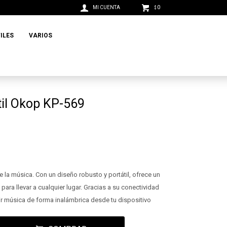
0
$
ILES
VARIOS
til Okop KP-569
 la música. Con un diseño robusto y portátil, ofrece un
 para llevar a cualquier lugar. Gracias a su conectividad
r música de forma inalámbrica desde tu dispositivo