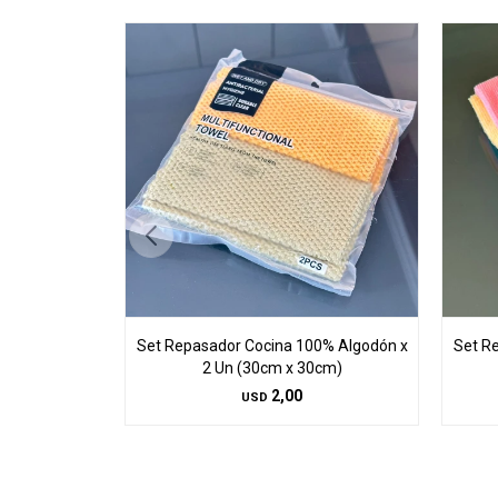
Set Repasador Cocina 100% Algodón x
Set R
2 Un (30cm x 30cm)
2,00
USD