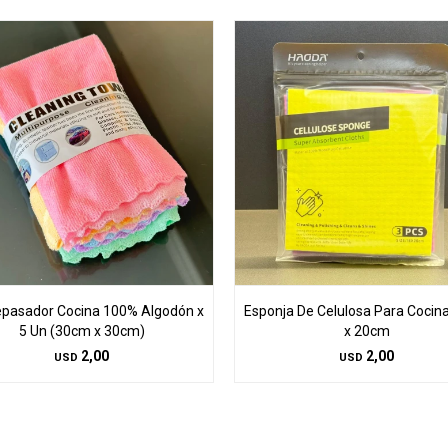
epasador Cocina 100% Algodón x
Esponja De Celulosa Para Coci
5 Un (30cm x 30cm)
x 20cm
2,00
2,00
USD
USD