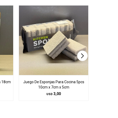
na 18cm
Juego De Esponjas Para Cocina 5pcs
Medidor T
10cm x 7cm x 5cm
3,00
USD