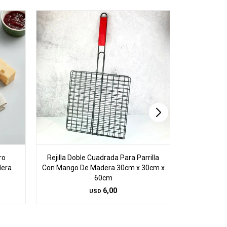
ro
Rejilla Doble Cuadrada Para Parrilla
Colador Acer
dera
Con Mango De Madera 30cm x 30cm x
60cm
6,00
USD