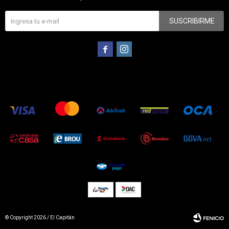
SUSCRIBIRME


© Copyright 2026 / El Capitán