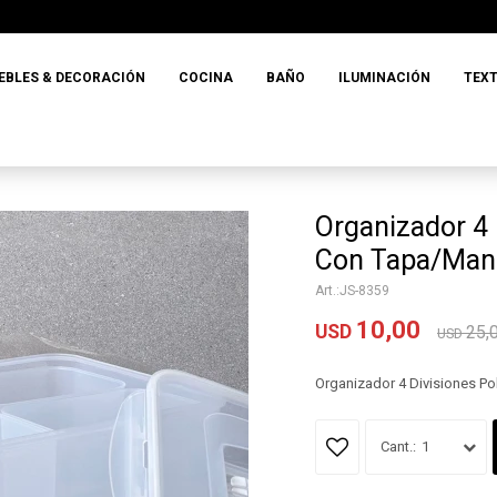
EBLES & DECORACIÓN
COCINA
BAÑO
ILUMINACIÓN
TEXT
Organizador 4 
Con Tapa/Mani
JS-8359
10,00
USD
25,
USD
Organizador 4 Divisiones Po
1