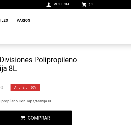
0
$
ILES
VARIOS
Divisiones Polipropileno
ja 8L
00
60
lipropileno Con Tapa/Manija 8L
COMPRAR