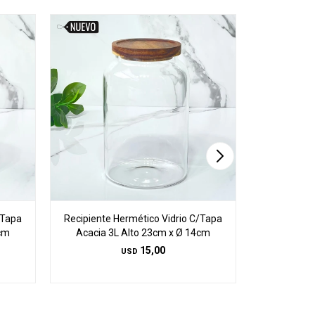
/Tapa
Recipiente Hermético Vidrio C/Tapa
Set 4 Co
3cm
Acacia 3L Alto 23cm x Ø 14cm
15,00
USD