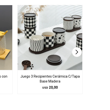
s con
Juego 3 Recipientes Cerámica C/Tapa
Juego 3 Rec
Base Madera
Base
20,00
USD