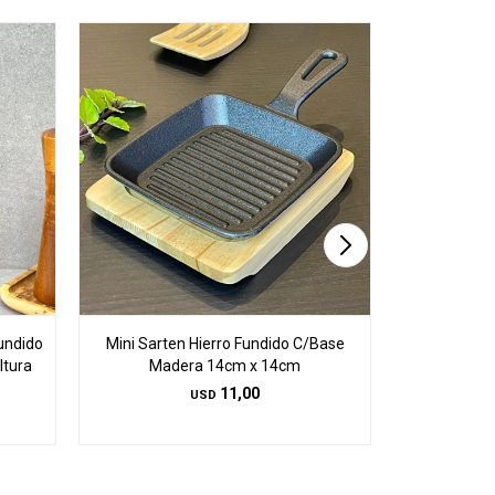
undido
Mini Sarten Hierro Fundido C/Base
Olla Ovala
ltura
Madera 14cm x 14cm
18
11,00
USD