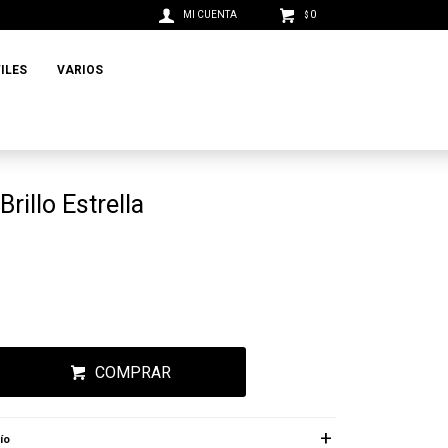
0
$
ILES
VARIOS
rillo Estrella
COMPRAR
ío