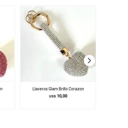
on
Llaveros Glam Brillo Corazon
Llavero
10,00
USD