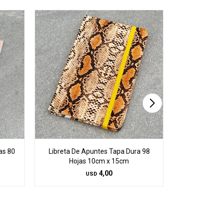
as 80
Libreta De Apuntes Tapa Dura 98
Libreta D
Hojas 10cm x 15cm
Ho
4,00
USD