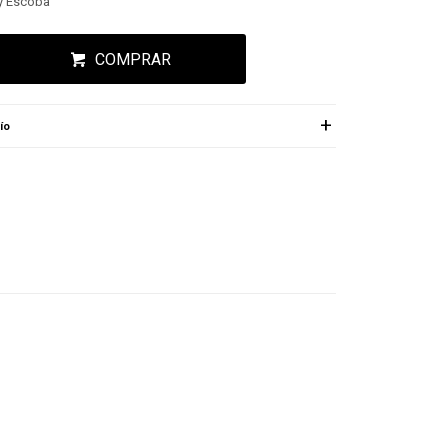
 y Escoba
COMPRAR
ío