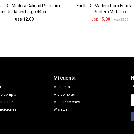
as De Madera Calidad Premium
Fuelle De Madera Para Estufa
x6 Unidades Largo 44cm
Puntero Metálico
12,00
15,00
USD
USD
23,00
USD
Mi cuenta
N
¡S
r
Mi cuenta
de compra
Mis compras
luciones
Mis direcciones
ondiciones
Wish List