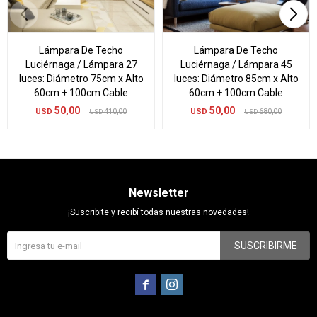
Lámpara De Techo
Lámpara De Techo
Luciérnaga / Lámpara 27
Luciérnaga / Lámpara 45
luces: Diámetro 75cm x Alto
luces: Diámetro 85cm x Alto
60cm + 100cm Cable
60cm + 100cm Cable
50,00
50,00
USD
410,00
USD
680,00
USD
USD
Newsletter
¡Suscribite y recibí todas nuestras novedades!
SUSCRIBIRME

