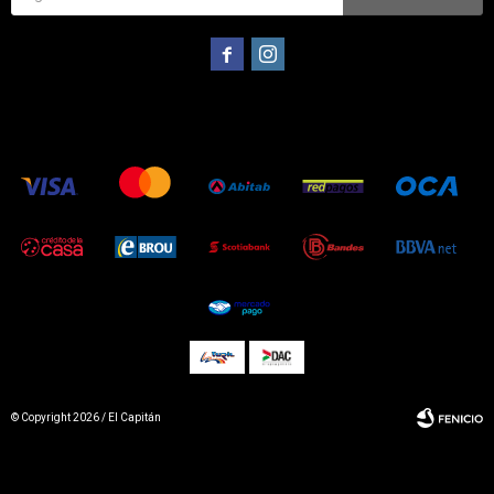


© Copyright 2026 / El Capitán