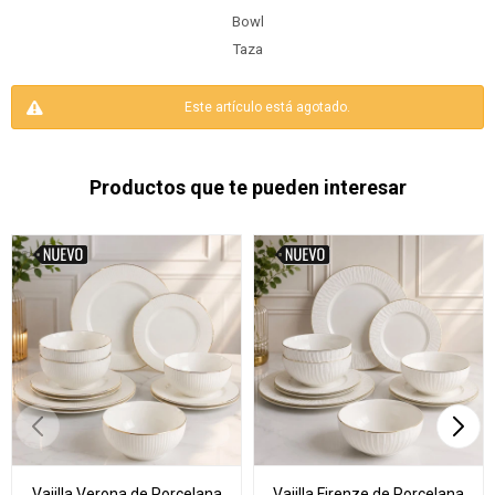
Bowl
Taza
Este artículo está agotado.
Productos que te pueden interesar
Vajilla Verona de Porcelana
Vajilla Firenze de Porcelana