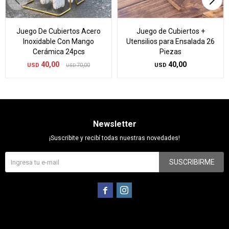
Juego De Cubiertos Acero
Juego de Cubiertos +
Inoxidable Con Mango
Utensilios para Ensalada 26
Cerámica 24pcs
Piezas
40,00
40,00
USD
70,00
USD
USD
Newsletter
¡Suscribite y recibí todas nuestras novedades!
SUSCRIBIRME

