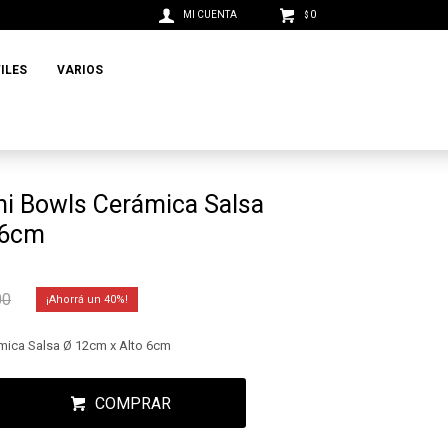
0
$
ILES
VARIOS
ni Bowls Cerámica Salsa
 6cm
00
40
mica Salsa Ø 12cm x Alto 6cm
COMPRAR