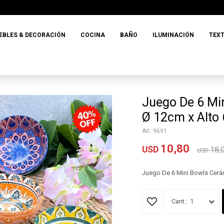
EBLES & DECORACIÓN
COCINA
BAÑO
ILUMINACIÓN
TEXT
Juego De 6 Mi
Ø 12cm x Alto
9691
10,80
USD
18,
USD
Juego De 6 Mini Bowls Cerá
1