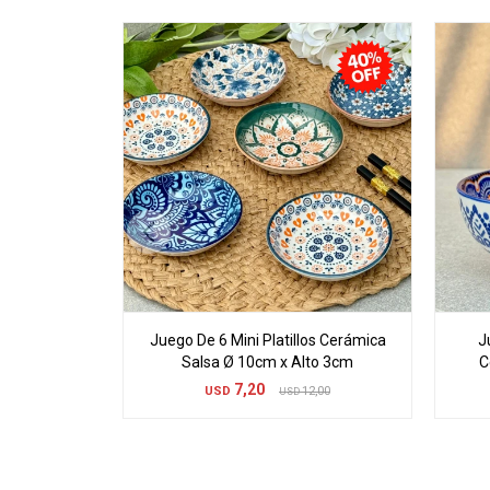
Juego De 6 Mini Platillos Cerámica
J
Salsa Ø 10cm x Alto 3cm
C
7,20
USD
12,00
USD