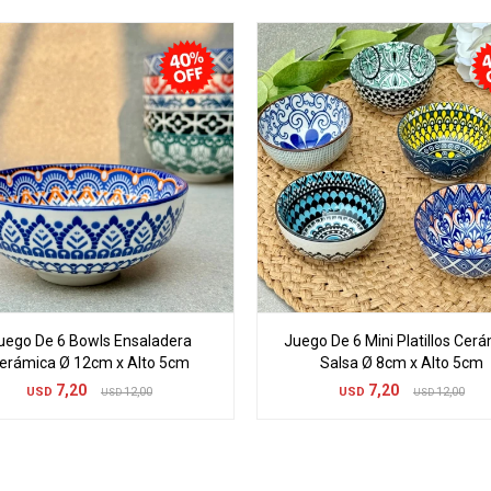
uego De 6 Bowls Ensaladera
Juego De 6 Mini Platillos Cer
erámica Ø 12cm x Alto 5cm
Salsa Ø 8cm x Alto 5cm
7,20
7,20
USD
12,00
USD
12,00
USD
USD