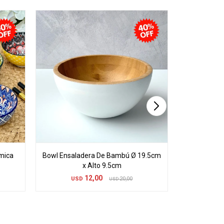
ámica
Bowl Ensaladera De Bambú Ø 19.5cm
Bowl Ensal
x Alto 9.5cm
12,00
USD
20,00
US
USD