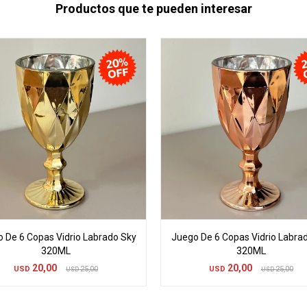
Productos que te pueden interesar
 De 6 Copas Vidrio Labrado Sky
Juego De 6 Copas Vidrio Labra
320ML
320ML
20,00
20,00
USD
25,00
USD
25,00
USD
USD