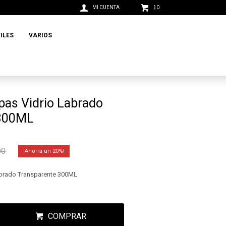
0
$
ILES
VARIOS
pas Vidrio Labrado
 300ML
00
20
abrado Transparente 300ML
COMPRAR