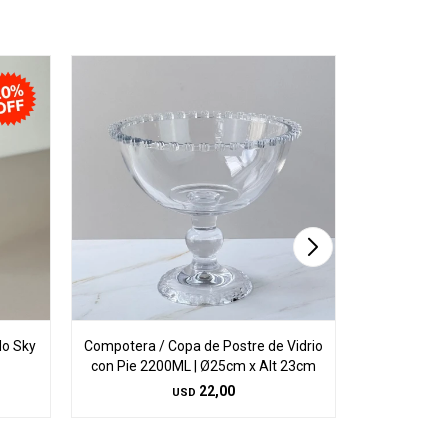
do Sky
Compotera / Copa de Postre de Vidrio
Juego de
con Pie 2200ML | Ø25cm x Alt 23cm
22,00
USD