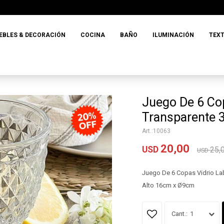
EBLES & DECORACIÓN
COCINA
BAÑO
ILUMINACIÓN
TEXT
Juego De 6 Co
Transparente
10063
20,00
USD
25,
USD
Juego De 6 Copas Vidrio L
Alto 16cm x Ø9cm
1