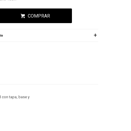
COMPRAR
ío
 con tapa, base y