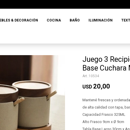
EBLES & DECORACIÓN
COCINA
BAÑO
ILUMINACIÓN
TEXT
Juego 3 Recip
Base Cuchara
10534
20,00
USD
Mantené frescas y ordenada
de alta calidad con tapa, b
Capacidad Frasco 325ML
Alto Frasco 9cm x Ø 9cm
Tabla Base Largo 30cm x A