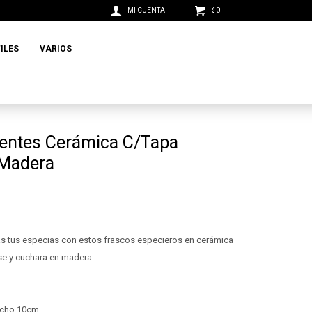
0
$
ILES
VARIOS
ientes Cerámica C/Tapa
 Madera
s tus especias con estos frascos especieros en cerámica
ase y cuchara en madera.
ncho 10cm