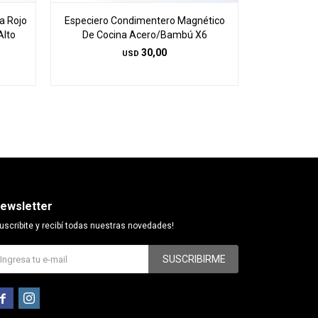
a Rojo
Especiero Condimentero Magnético
Especiero 
Alto
De Cocina Acero/Bambú X6
De Coc
30,00
USD
ewsletter
uscribite y recibí todas nuestras novedades!
SUSCRIBIRME

