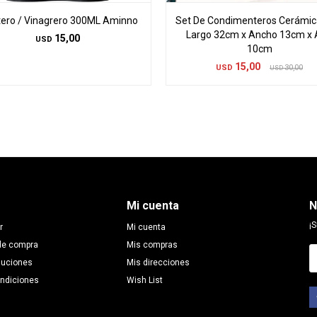
tero / Vinagrero 300ML Aminno
Set De Condimenteros Cerámic
Largo 32cm x Ancho 13cm x 
15,00
USD
10cm
15,00
USD
30,00
USD
Mi cuenta
N
¡S
r
Mi cuenta
de compra
Mis compras
luciones
Mis direcciones
ondiciones
Wish List