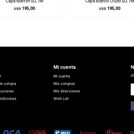
Capa Marrón Ø2.7M
Capa Blanco Crudo Ø2.7
195,00
195,00
USD
USD
Mi cuenta
N
¡S
r
Mi cuenta
de compra
Mis compras
luciones
Mis direcciones
ondiciones
Wish List