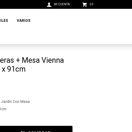
0
$
ILES
VARIOS
eras + Mesa Vienna
 x 91cm
a Jardín Con Mesa
91cm