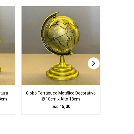
ltura
Globo Terráqueo Metálico Decorativo
Barco Esc
 3cm
Ø 10cm x Alto 18cm
Largo 30cm 
15,00
USD