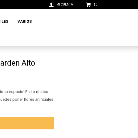
0
$
ILES
VARIOS
Garden Alto
oso espacio! Estilo rústico
edes poner flores artificiales