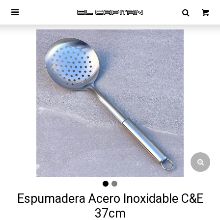

Espumadera Acero Inoxidable C&E
37cm