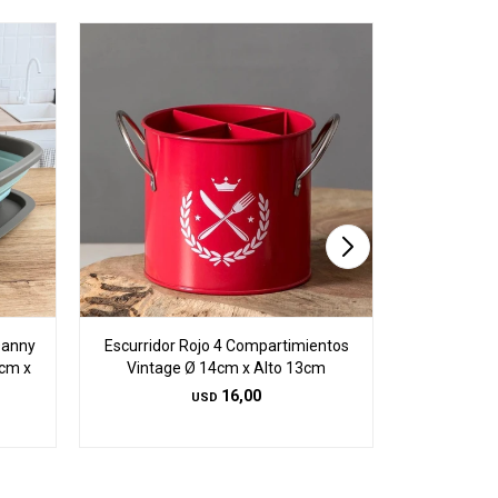
Danny
Escurridor Rojo 4 Compartimientos
Escurridor d
cm x
Vintage Ø 14cm x Alto 13cm
con Bandej
16,00
USD