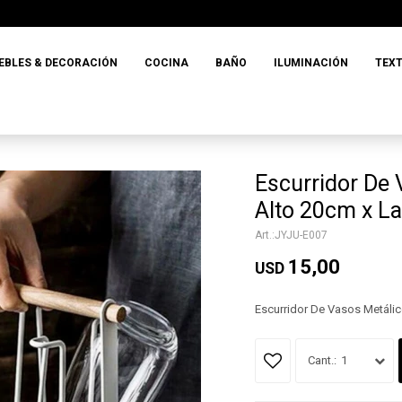
EBLES & DECORACIÓN
COCINA
BAÑO
ILUMINACIÓN
TEXT
Escurridor De 
Alto 20cm x L
JYJU-E007
15,00
USD
Escurridor De Vasos Metáli
1