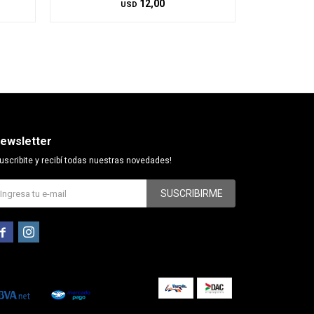
12,00
USD
ewsletter
uscribite y recibí todas nuestras novedades!
SUSCRIBIRME

