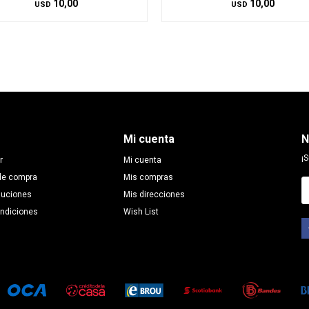
10,00
10,00
USD
USD
Mi cuenta
N
¡S
r
Mi cuenta
de compra
Mis compras
luciones
Mis direcciones
ondiciones
Wish List