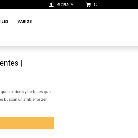
0
$
ILES
VARIOS
entes |
oques cítricos y herbales que
nes buscan un ambiente zen,