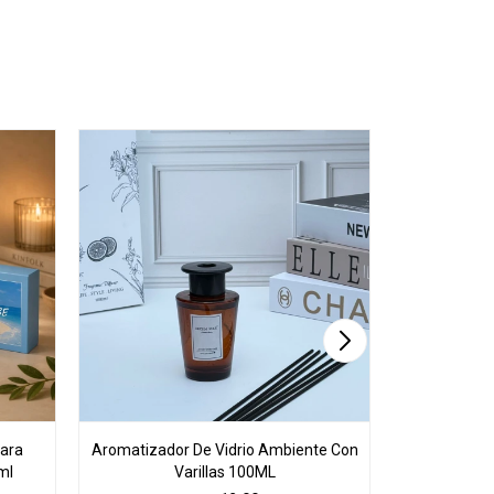
para
Aromatizador De Vidrio Ambiente Con
Aromatizado
ml
Varillas 100ML