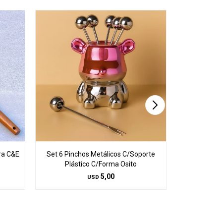
ra C&E
Set 6 Pinchos Metálicos C/Soporte
Set 6 Pinc
Plástico C/Forma Osito
Plás
5,00
USD