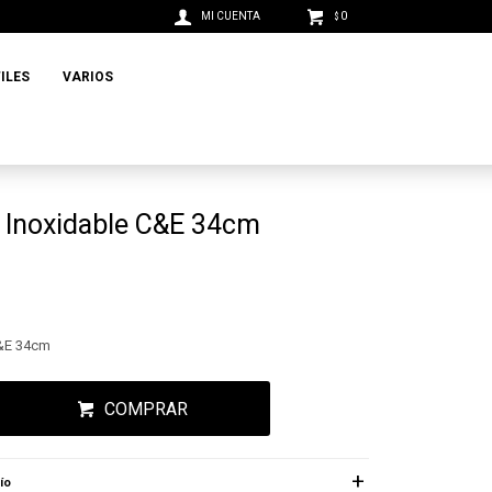
0
$
ILES
VARIOS
 Inoxidable C&E 34cm
C&E 34cm
COMPRAR
ío