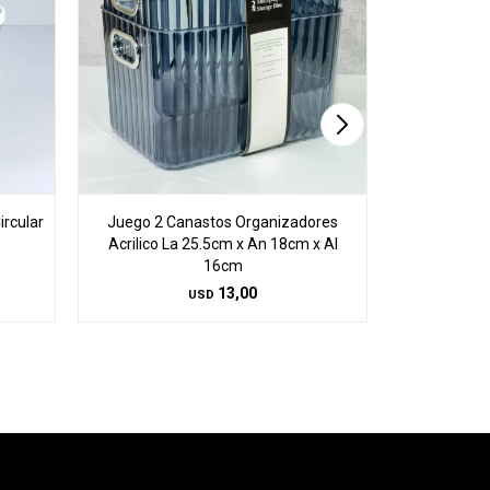
ircular
Juego 2 Canastos Organizadores
Juego 2 C
Acrilico La 25.5cm x An 18cm x Al
Acrilico L
16cm
13,00
USD