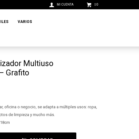
0
$
ILES
VARIOS
izador Multiuso
– Grafito
ar, oficina o negocio, se adapta a múltiples usos: ropa,
uctos de limpieza y mucho más.
t 18cm