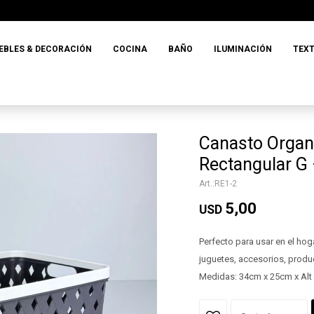
EBLES & DECORACIÓN
COCINA
BAÑO
ILUMINACIÓN
TEXT
Canasto Organ
Rectangular G 
RE1-2
5,00
USD
Perfecto para usar en el hog
juguetes, accesorios, prod
Medidas: 34cm x 25cm x Al