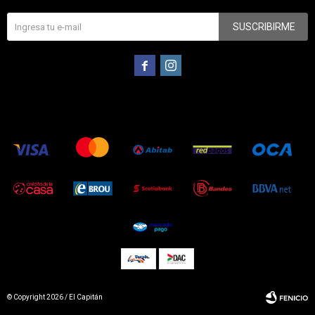
SUSCRIBIRME


© Copyright 2026 / El Capitán