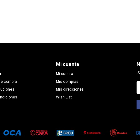
Mi cuenta
N
¡S
r
Mi cuenta
de compra
Mis compras
luciones
Mis direcciones
ondiciones
Wish List