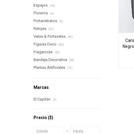
Espejos
(14)
Floreros
(4)
Portarretratos
(2)
Relojes
(31)
Velas & Portavelas
(66)
Cana
Figuras Deco
(63)
Negro
Fragancias
(36)
Bandeja Decorativa
(36)
Plantas Artificiales
(13)
Marcas
El Capitán
(3)
Precio
($)