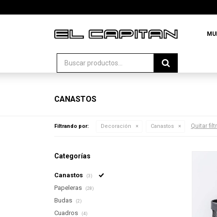
MU
CANASTOS
Quitar filt
Filtrando por:
Decoración
Canastos
Categorías
Canastos
(3)
Papeleras
(28)
Budas
(2)
Cuadros
(4)