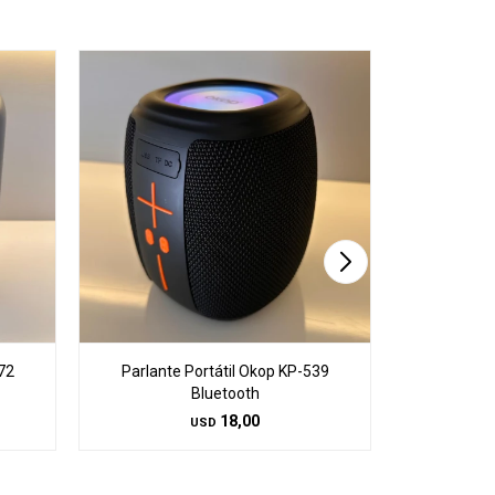
72
Parlante Portátil Okop KP-539
Parlante
Bluetooth
18,00
USD