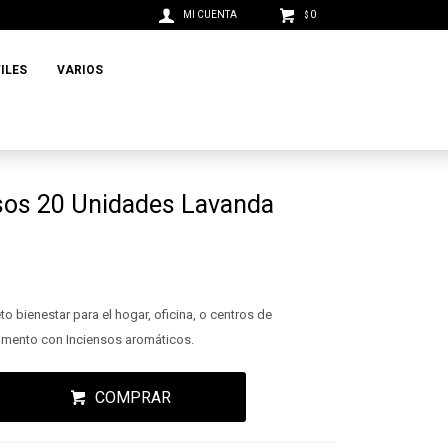
0
$
ILES
VARIOS
nsos 20 Unidades Lavanda
 bienestar para el hogar, oficina, o centros de
omento con Inciensos aromáticos.
COMPRAR