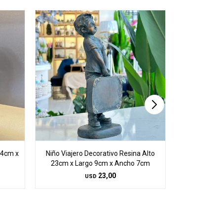
14cm x
Niño Viajero Decorativo Resina Alto
Escultura L
23cm x Largo 9cm x Ancho 7cm
Largo
23,00
USD