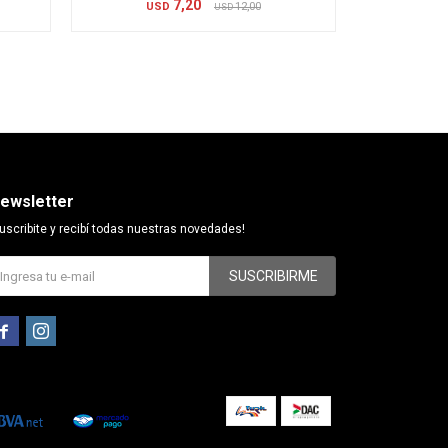
7,20
USD
12,00
US
USD
ewsletter
uscribite y recibí todas nuestras novedades!
SUSCRIBIRME

