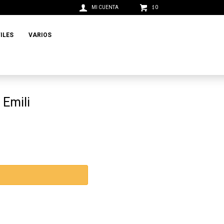
0
$
ILES
VARIOS
 Emili