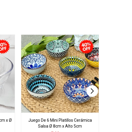
9cm x Ø
Juego De 6 Mini Platillos Cerámica
Juego D
Salsa Ø 8cm x Alto 5cm
Cerámic