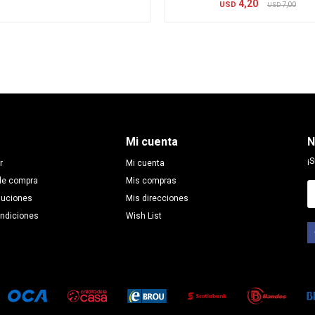
4,20
USD
7,00
USD
Mi cuenta
N
¡S
r
Mi cuenta
de compra
Mis compras
luciones
Mis direcciones
ondiciones
Wish List