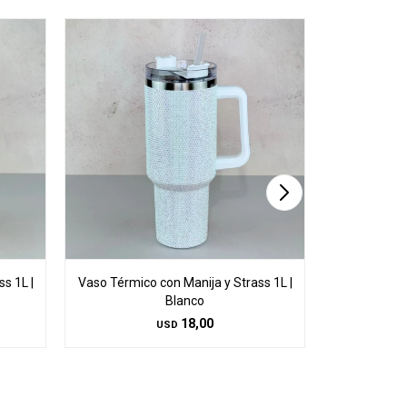
s 1L |
Vaso Térmico con Manija y Strass 1L |
Botella Térm
Blanco
18,00
USD