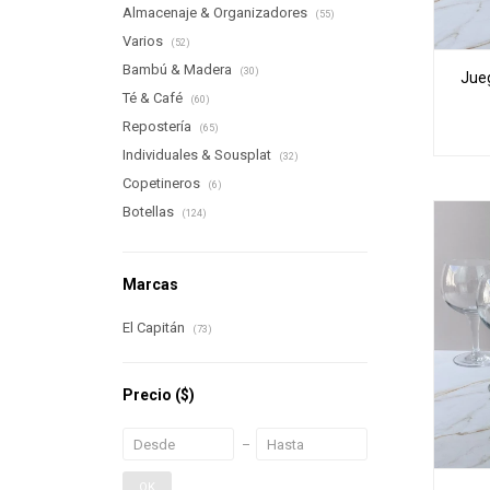
Almacenaje & Organizadores
(55)
Varios
(52)
Bambú & Madera
(30)
Jue
Té & Café
(60)
Repostería
(65)
Individuales & Sousplat
(32)
Copetineros
(6)
Botellas
(124)
Marcas
El Capitán
(73)
Precio
($)
OK