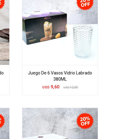
do
Juego De 6 Vasos Vidrio Labrado
380ML
9,60
USD
12,00
USD