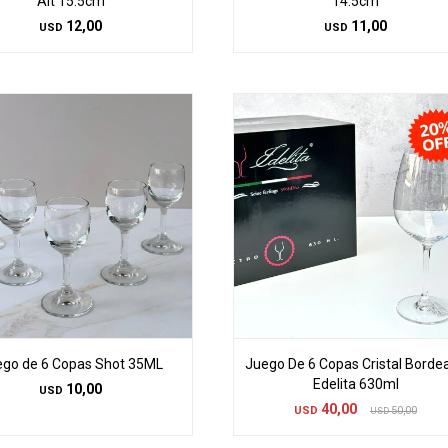
Alt 15.5cm
14.5cm
12,00
11,00
USD
USD
go de 6 Copas Shot 35ML
Juego De 6 Copas Cristal Borde
Edelita 630ml
10,00
USD
40,00
USD
50,00
USD