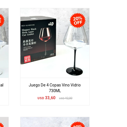
al
Juego De 4 Copas Vino Vidrio
730ML
33,60
USD
42,00
USD