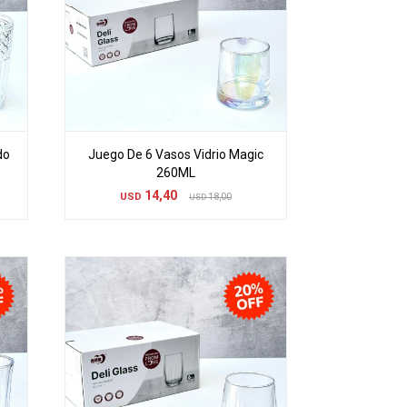
do
Juego De 6 Vasos Vidrio Magic
260ML
14,40
USD
18,00
USD